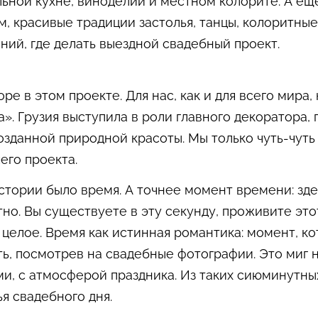
льной кухне, виноделии и местном колорите. А е
м, красивые традиции застолья, танцы, колоритные
ний, где делать выездной свадебный проект.
оре в этом проекте. Для нас, как и для всего мира
а». Грузия выступила в роли главного декоратора
озданной природной красоты. Мы только чуть-чут
его проекта.
тории было время. А точнее момент времени: здес
тно. Вы существуете в эту секунду, проживите эт
 целое. Время как истинная романтика: момент, ко
ь, посмотрев на свадебные фотографии. Это миг 
тями, с атмосферой праздника. Из таких сиюминутн
я свадебного дня.