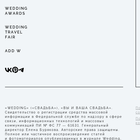
WEDDING
AWARDS
WEDDING
TRAVEL
FAIR
ADD W
«WEDDING» («СВАДЬБА»), «ВЫ И ВАША СВАДЬБА».
П
Свидетельство о регистрации средства массовой
с
информации в Федеральной службе по надзору в сфере
П
связи, информационных технологий и массовых
к
коммуникаций ПИ № ФС 77 — 61631. Генеральный
директор Елена Бурякова. Авторские права защищены.
Полное или частичное воспроизведение статей
и фотоматериалов опубликованных в журнале Wedding,