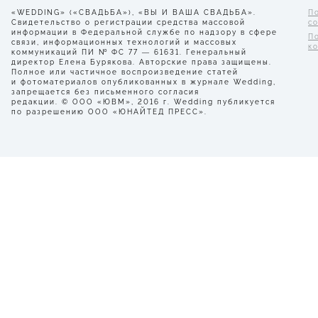
«WEDDING» («СВАДЬБА»), «ВЫ И ВАША СВАДЬБА».
П
Свидетельство о регистрации средства массовой
с
информации в Федеральной службе по надзору в сфере
П
связи, информационных технологий и массовых
к
коммуникаций ПИ № ФС 77 — 61631. Генеральный
директор Елена Бурякова. Авторские права защищены.
Полное или частичное воспроизведение статей
и фотоматериалов опубликованных в журнале Wedding,
запрещается без письменного согласия
редакции. © ООО «ЮВМ», 2016 г. Wedding публикуется
по разрешению ООО «ЮНАЙТЕД ПРЕСС».