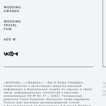
WEDDING
AWARDS
WEDDING
TRAVEL
FAIR
ADD W
«WEDDING» («СВАДЬБА»), «ВЫ И ВАША СВАДЬБА».
П
Свидетельство о регистрации средства массовой
с
информации в Федеральной службе по надзору в сфере
П
связи, информационных технологий и массовых
к
коммуникаций ПИ № ФС 77 — 61631. Генеральный
директор Елена Бурякова. Авторские права защищены.
Полное или частичное воспроизведение статей
и фотоматериалов опубликованных в журнале Wedding,