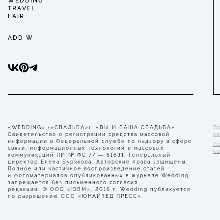
WEDDING
TRAVEL
FAIR
ADD W
«WEDDING» («СВАДЬБА»), «ВЫ И ВАША СВАДЬБА».
П
Свидетельство о регистрации средства массовой
с
информации в Федеральной службе по надзору в сфере
П
связи, информационных технологий и массовых
к
коммуникаций ПИ № ФС 77 — 61631. Генеральный
директор Елена Бурякова. Авторские права защищены.
Полное или частичное воспроизведение статей
и фотоматериалов опубликованных в журнале Wedding,
запрещается без письменного согласия
редакции. © ООО «ЮВМ», 2016 г. Wedding публикуется
по разрешению ООО «ЮНАЙТЕД ПРЕСС».