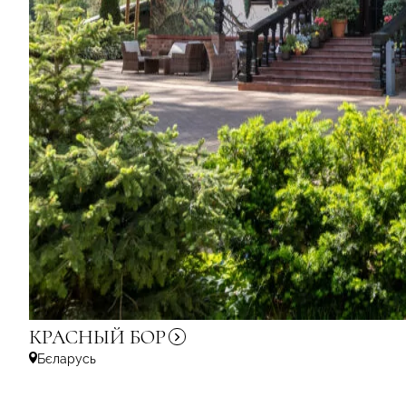
КРАСНЫЙ
БОР
Бєларусь