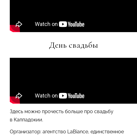
День свадьбы
Здесь можно прочесть больше про свадьбу
в Каппадокии.
Организатор: агентство LaBiance, единственное