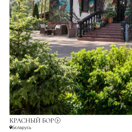
КРАСНЫЙ
БОР
Бєларусь