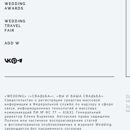
WEDDING
AWARDS
WEDDING
TRAVEL
FAIR
ADD W
«WEDDING» («СВАДЬБА»), «ВЫ И ВАША СВАДЬБА».
П
Свидетельство о регистрации средства массовой
с
информации в Федеральной службе по надзору в сфере
П
связи, информационных технологий и массовых
к
коммуникаций ПИ № ФС 77 — 61631. Генеральный
директор Елена Бурякова. Авторские права защищены.
Полное или частичное воспроизведение статей
и фотоматериалов опубликованных в журнале Wedding,
запрещается без письменного согласия