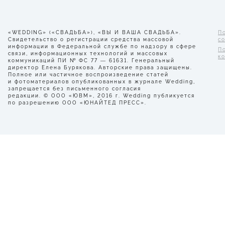
«WEDDING» («СВАДЬБА»), «ВЫ И ВАША СВАДЬБА».
П
Свидетельство о регистрации средства массовой
с
информации в Федеральной службе по надзору в сфере
П
связи, информационных технологий и массовых
к
коммуникаций ПИ № ФС 77 — 61631. Генеральный
директор Елена Бурякова. Авторские права защищены.
Полное или частичное воспроизведение статей
и фотоматериалов опубликованных в журнале Wedding,
запрещается без письменного согласия
редакции. © ООО «ЮВМ», 2016 г. Wedding публикуется
по разрешению ООО «ЮНАЙТЕД ПРЕСС».