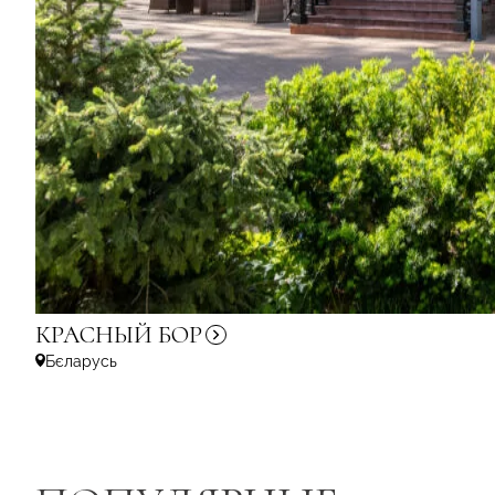
КРАСНЫЙ
БОР
Бєларусь