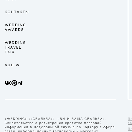
КОНТАКТЫ
WEDDING
AWARDS
WEDDING
TRAVEL
FAIR
ADD W
«WEDDING» («СВАДЬБА»), «ВЫ И ВАША СВАДЬБА».
П
Свидетельство о регистрации средства массовой
с
информации в Федеральной службе по надзору в сфере
П
связи, информационных технологий и массовых