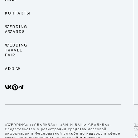
КОНТАКТЫ
WEDDING
AWARDS
WEDDING
TRAVEL
FAIR
ADD W
«WEDDING» («СВАДЬБА»), «ВЫ И ВАША СВАДЬБА».
П
Свидетельство о регистрации средства массовой
с
информации в Федеральной службе по надзору в сфере
П
связи, информационных технологий и массовых