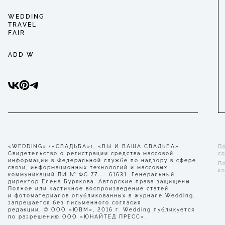
WEDDING
TRAVEL
FAIR
ADD W
«WEDDING» («СВАДЬБА»), «ВЫ И ВАША СВАДЬБА».
П
Свидетельство о регистрации средства массовой
с
информации в Федеральной службе по надзору в сфере
П
связи, информационных технологий и массовых
к
коммуникаций ПИ № ФС 77 — 61631. Генеральный
директор Елена Бурякова. Авторские права защищены.
Полное или частичное воспроизведение статей
и фотоматериалов опубликованных в журнале Wedding,
запрещается без письменного согласия
редакции. © ООО «ЮВМ», 2016 г. Wedding публикуется
по разрешению ООО «ЮНАЙТЕД ПРЕСС».