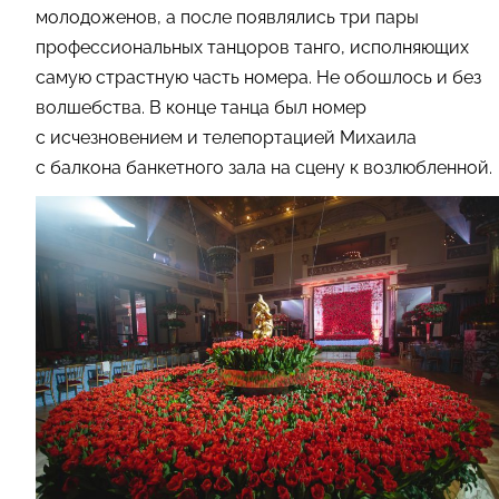
молодоженов, а после появлялись три пары
профессиональных танцоров танго, исполняющих
самую страстную часть номера. Не обошлось и без
волшебства. В конце танца был номер
с исчезновением и телепортацией Михаила
с балкона банкетного зала на сцену к возлюбленной.