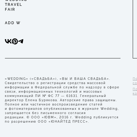
TRAVEL
FAIR
ADD W
«WEDDING» («СВАДЬБА»), «ВЫ И ВАША СВАДЬБА».
П
Свидетельство о регистрации средства массовой
с
информации в Федеральной службе по надзору в сфере
П
связи, информационных технологий и массовых
к
коммуникаций ПИ № ФС 77 — 61631. Генеральный
директор Елена Бурякова. Авторские права защищены.
Полное или частичное воспроизведение статей
и фотоматериалов опубликованных в журнале Wedding,
запрещается без письменного согласия
редакции. © ООО «ЮВМ», 2016 г. Wedding публикуется
по разрешению ООО «ЮНАЙТЕД ПРЕСС».