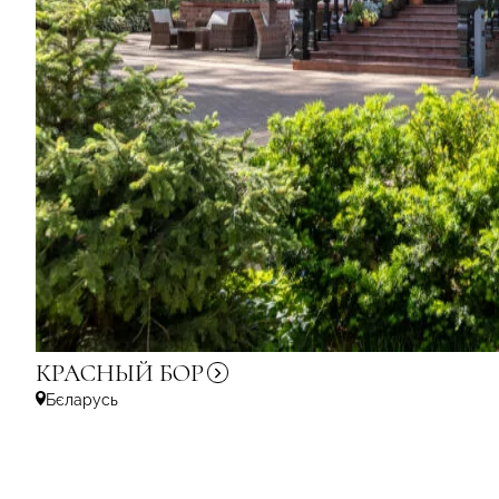
КРАСНЫЙ
БОР
Бєларусь