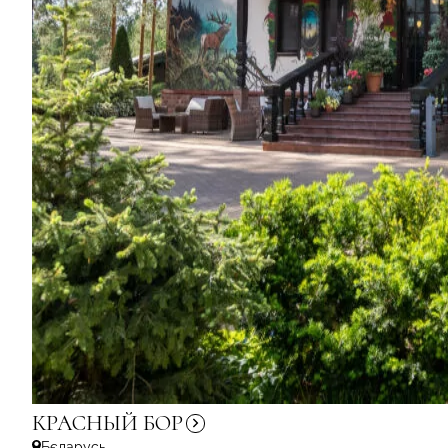
КРАСНЫЙ
БОР
Бєларусь