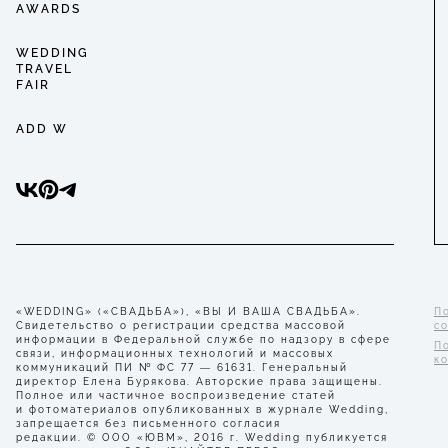
AWARDS
WEDDING
TRAVEL
FAIR
ADD W
«WEDDING» («СВАДЬБА»), «ВЫ И ВАША СВАДЬБА».
П
Свидетельство о регистрации средства массовой
с
информации в Федеральной службе по надзору в сфере
П
связи, информационных технологий и массовых
к
коммуникаций ПИ № ФС 77 — 61631. Генеральный
директор Елена Бурякова. Авторские права защищены.
Полное или частичное воспроизведение статей
и фотоматериалов опубликованных в журнале Wedding,
запрещается без письменного согласия
редакции. © ООО «ЮВМ», 2016 г. Wedding публикуется