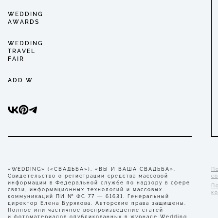
WEDDING
AWARDS
WEDDING
TRAVEL
FAIR
ADD W
«WEDDING» («СВАДЬБА»), «ВЫ И ВАША СВАДЬБА».
П
Свидетельство о регистрации средства массовой
с
информации в Федеральной службе по надзору в сфере
П
связи, информационных технологий и массовых
к
коммуникаций ПИ № ФС 77 — 61631. Генеральный
директор Елена Бурякова. Авторские права защищены.
Полное или частичное воспроизведение статей
и фотоматериалов опубликованных в журнале Wedding,