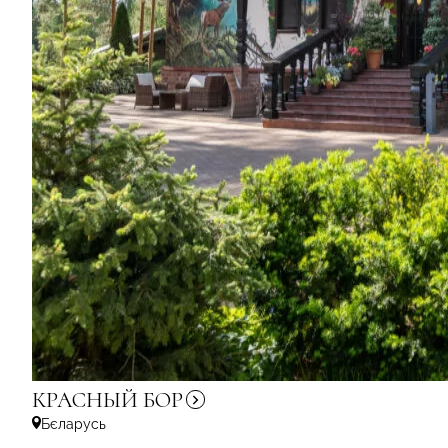
КРАСНЫЙ
БОР
Бєларусь