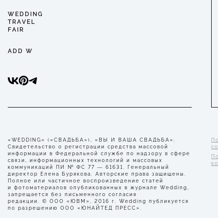
WEDDING
TRAVEL
FAIR
ADD W
«WEDDING» («СВАДЬБА»), «ВЫ И ВАША СВАДЬБА».
П
Свидетельство о регистрации средства массовой
с
информации в Федеральной службе по надзору в сфере
П
связи, информационных технологий и массовых
к
коммуникаций ПИ № ФС 77 — 61631. Генеральный
директор Елена Бурякова. Авторские права защищены.
Полное или частичное воспроизведение статей
и фотоматериалов опубликованных в журнале Wedding,
запрещается без письменного согласия
редакции. © ООО «ЮВМ», 2016 г. Wedding публикуется
по разрешению ООО «ЮНАЙТЕД ПРЕСС».