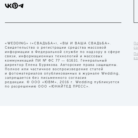
«WEDDING» («СВАДЬБА»), «ВЫ И ВАША СВАДЬБА».
П
Свидетельство о регистрации средства массовой
с
информации в Федеральной службе по надзору в сфере
П
связи, информационных технологий и массовых
к
коммуникаций ПИ № ФС 77 — 61631. Генеральный
директор Елена Бурякова. Авторские права защищены.
Полное или частичное воспроизведение статей
и фотоматериалов опубликованных в журнале Wedding,
запрещается без письменного согласия
редакции. © ООО «ЮВМ», 2016 г. Wedding публикуется
по разрешению ООО «ЮНАЙТЕД ПРЕСС».