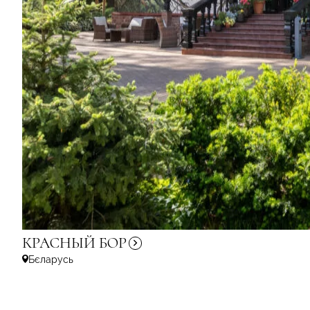
КРАСНЫЙ
БОР
Бєларусь