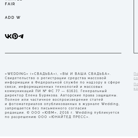
FAIR
ADD W
«WEDDING» («СВАДЬБА»), «ВЫ И ВАША СВАДЬБА».
П
Свидетельство о регистрации средства массовой
с
информации в Федеральной службе по надзору в сфере
П
связи, информационных технологий и массовых
к
коммуникаций ПИ № ФС 77 — 61631. Генеральный
директор Елена Бурякова. Авторские права защищены.
Полное или частичное воспроизведение статей
и фотоматериалов опубликованных в журнале Wedding,
запрещается без письменного согласия
редакции. © ООО «ЮВМ», 2016 г. Wedding публикуется
по разрешению ООО «ЮНАЙТЕД ПРЕСС».