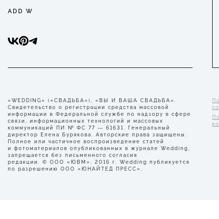
ADD W
«WEDDING» («СВАДЬБА»), «ВЫ И ВАША СВАДЬБА».
П
Свидетельство о регистрации средства массовой
с
информации в Федеральной службе по надзору в сфере
П
связи, информационных технологий и массовых
к
коммуникаций ПИ № ФС 77 — 61631. Генеральный
директор Елена Бурякова. Авторские права защищены.
Полное или частичное воспроизведение статей
и фотоматериалов опубликованных в журнале Wedding,
запрещается без письменного согласия
редакции. © ООО «ЮВМ», 2016 г. Wedding публикуется
по разрешению ООО «ЮНАЙТЕД ПРЕСС».