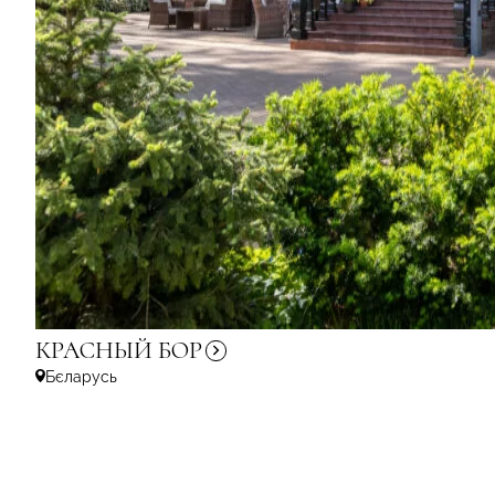
КРАСНЫЙ
БОР
Бєларусь