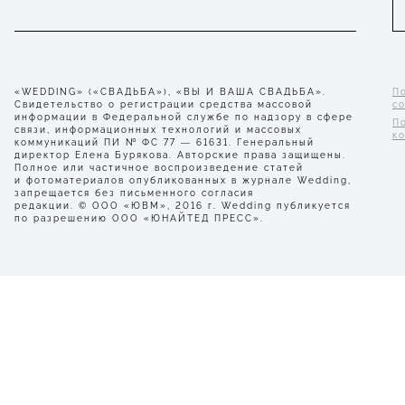
«WEDDING» («СВАДЬБА»), «ВЫ И ВАША СВАДЬБА».
П
Свидетельство о регистрации средства массовой
с
информации в Федеральной службе по надзору в сфере
П
связи, информационных технологий и массовых
к
коммуникаций ПИ № ФС 77 — 61631. Генеральный
директор Елена Бурякова. Авторские права защищены.
Полное или частичное воспроизведение статей
и фотоматериалов опубликованных в журнале Wedding,
запрещается без письменного согласия
редакции. © ООО «ЮВМ», 2016 г. Wedding публикуется
по разрешению ООО «ЮНАЙТЕД ПРЕСС».