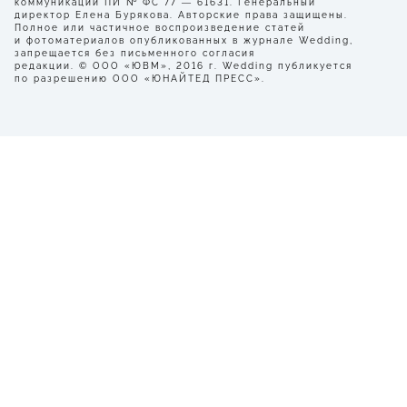
коммуникаций ПИ № ФС 77 — 61631. Генеральный
директор Елена Бурякова. Авторские права защищены.
Полное или частичное воспроизведение статей
и фотоматериалов опубликованных в журнале Wedding,
запрещается без письменного согласия
редакции. © ООО «ЮВМ», 2016 г. Wedding публикуется
по разрешению ООО «ЮНАЙТЕД ПРЕСС».