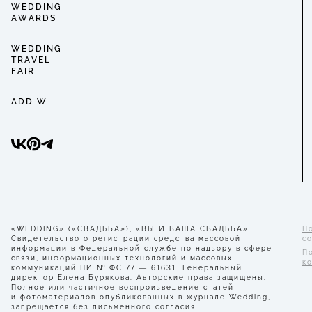
WEDDING
AWARDS
WEDDING
TRAVEL
FAIR
ADD W
«WEDDING» («СВАДЬБА»), «ВЫ И ВАША СВАДЬБА».
П
Свидетельство о регистрации средства массовой
с
информации в Федеральной службе по надзору в сфере
П
связи, информационных технологий и массовых
к
коммуникаций ПИ № ФС 77 — 61631. Генеральный
директор Елена Бурякова. Авторские права защищены.
Полное или частичное воспроизведение статей
и фотоматериалов опубликованных в журнале Wedding,
запрещается без письменного согласия