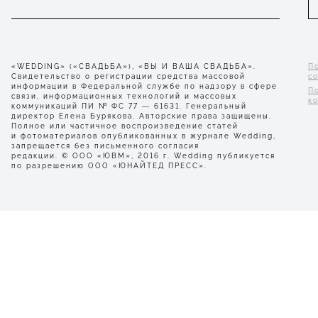
«WEDDING» («СВАДЬБА»), «ВЫ И ВАША СВАДЬБА».
П
Свидетельство о регистрации средства массовой
с
информации в Федеральной службе по надзору в сфере
П
связи, информационных технологий и массовых
к
коммуникаций ПИ № ФС 77 — 61631. Генеральный
директор Елена Бурякова. Авторские права защищены.
Полное или частичное воспроизведение статей
и фотоматериалов опубликованных в журнале Wedding,
запрещается без письменного согласия
редакции. © ООО «ЮВМ», 2016 г. Wedding публикуется
по разрешению ООО «ЮНАЙТЕД ПРЕСС».