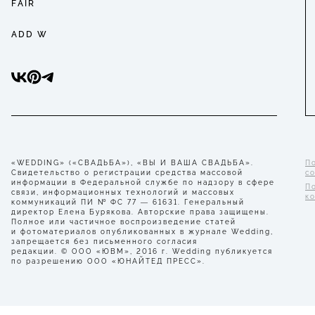
FAIR
ADD W
«WEDDING» («СВАДЬБА»), «ВЫ И ВАША СВАДЬБА».
П
Свидетельство о регистрации средства массовой
с
информации в Федеральной службе по надзору в сфере
П
связи, информационных технологий и массовых
к
коммуникаций ПИ № ФС 77 — 61631. Генеральный
директор Елена Бурякова. Авторские права защищены.
Полное или частичное воспроизведение статей
и фотоматериалов опубликованных в журнале Wedding,
запрещается без письменного согласия
редакции. © ООО «ЮВМ», 2016 г. Wedding публикуется
по разрешению ООО «ЮНАЙТЕД ПРЕСС».