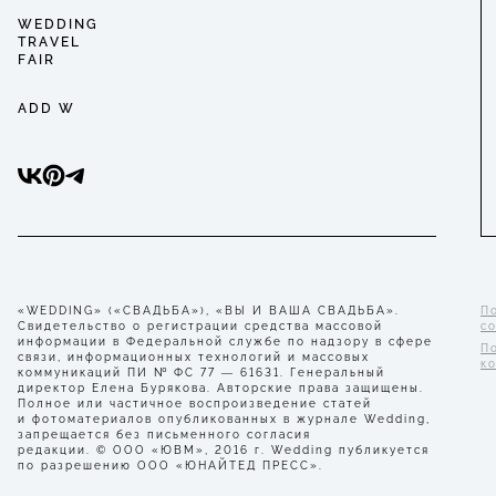
WEDDING
TRAVEL
FAIR
ADD W
«WEDDING» («СВАДЬБА»), «ВЫ И ВАША СВАДЬБА».
П
Свидетельство о регистрации средства массовой
с
информации в Федеральной службе по надзору в сфере
П
связи, информационных технологий и массовых
к
коммуникаций ПИ № ФС 77 — 61631. Генеральный
директор Елена Бурякова. Авторские права защищены.
Полное или частичное воспроизведение статей
и фотоматериалов опубликованных в журнале Wedding,
запрещается без письменного согласия
редакции. © ООО «ЮВМ», 2016 г. Wedding публикуется
по разрешению ООО «ЮНАЙТЕД ПРЕСС».