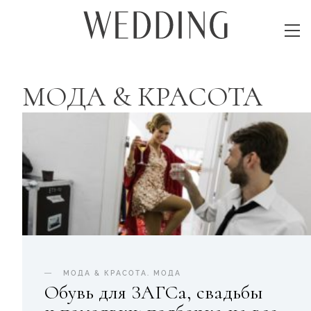
МОДА & КРАСОТА
МОДА & КРАСОТА
.
МОДА
Обувь для ЗАГСа, свадьбы