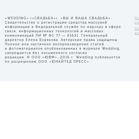
«WEDDING» («СВАДЬБА»), «ВЫ И ВАША СВАДЬБА».
П
Свидетельство о регистрации средства массовой
с
информации в Федеральной службе по надзору в сфере
П
связи, информационных технологий и массовых
к
коммуникаций ПИ № ФС 77 — 61631. Генеральный
директор Елена Бурякова. Авторские права защищены.
Полное или частичное воспроизведение статей
и фотоматериалов опубликованных в журнале Wedding,
запрещается без письменного согласия
редакции. © ООО «ЮВМ», 2016 г. Wedding публикуется
по разрешению ООО «ЮНАЙТЕД ПРЕСС».