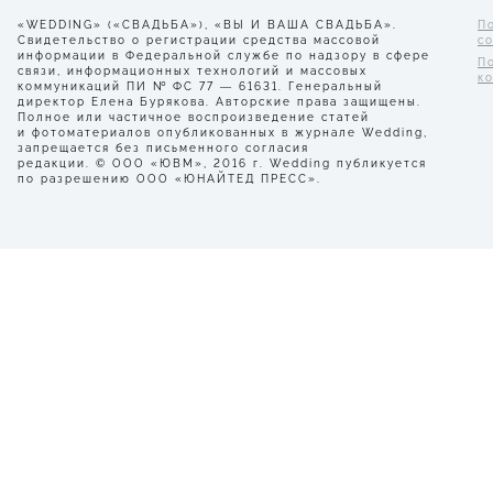
«WEDDING» («СВАДЬБА»), «ВЫ И ВАША СВАДЬБА».
П
Свидетельство о регистрации средства массовой
с
информации в Федеральной службе по надзору в сфере
П
связи, информационных технологий и массовых
к
коммуникаций ПИ № ФС 77 — 61631. Генеральный
директор Елена Бурякова. Авторские права защищены.
Полное или частичное воспроизведение статей
и фотоматериалов опубликованных в журнале Wedding,
запрещается без письменного согласия
редакции. © ООО «ЮВМ», 2016 г. Wedding публикуется
по разрешению ООО «ЮНАЙТЕД ПРЕСС».