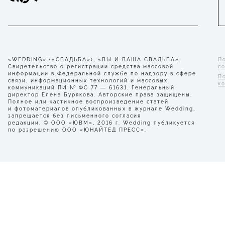
«WEDDING» («СВАДЬБА»), «ВЫ И ВАША СВАДЬБА».
П
Свидетельство о регистрации средства массовой
с
информации в Федеральной службе по надзору в сфере
П
связи, информационных технологий и массовых
к
коммуникаций ПИ № ФС 77 — 61631. Генеральный
директор Елена Бурякова. Авторские права защищены.
Полное или частичное воспроизведение статей
и фотоматериалов опубликованных в журнале Wedding,
запрещается без письменного согласия
редакции. © ООО «ЮВМ», 2016 г. Wedding публикуется
по разрешению ООО «ЮНАЙТЕД ПРЕСС».