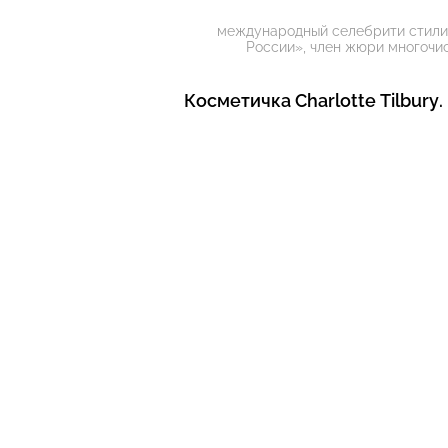
международный селебрити стилис
России», член жюри многочи
Косметичка Charlotte Tilbury.