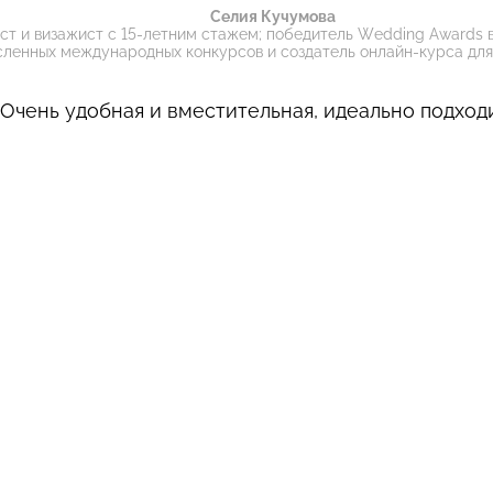
Селия Кучумова
т и визажист с 15-летним стажем; победитель Wedding Awards 
сленных международных конкурсов и создатель онлайн-курса для
Очень удобная и вместительная, идеально подходи