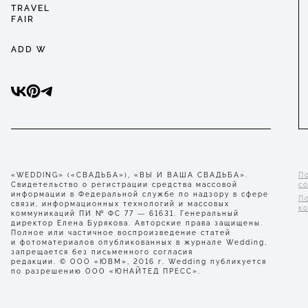
TRAVEL
FAIR
ADD W
«WEDDING» («СВАДЬБА»), «ВЫ И ВАША СВАДЬБА».
П
Свидетельство о регистрации средства массовой
с
информации в Федеральной службе по надзору в сфере
П
связи, информационных технологий и массовых
к
коммуникаций ПИ № ФС 77 — 61631. Генеральный
директор Елена Бурякова. Авторские права защищены.
Полное или частичное воспроизведение статей
и фотоматериалов опубликованных в журнале Wedding,
запрещается без письменного согласия
редакции. © ООО «ЮВМ», 2016 г. Wedding публикуется
по разрешению ООО «ЮНАЙТЕД ПРЕСС».