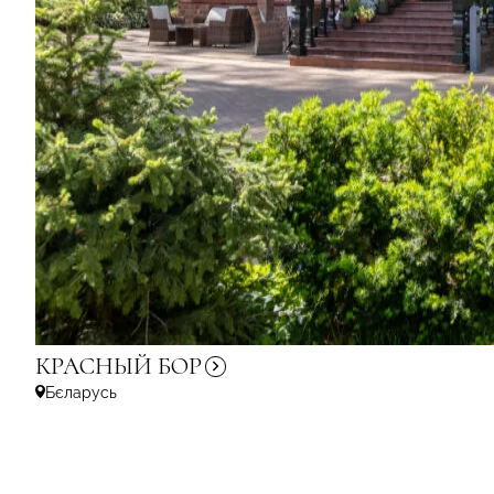
КРАСНЫЙ
БОР
Бєларусь