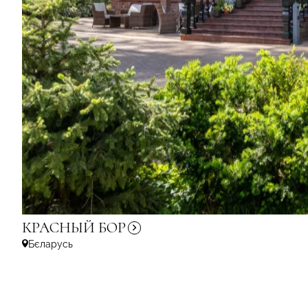
КРАСНЫЙ
БОР
Бєларусь