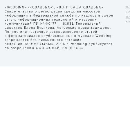
«WEDDING» («СВАДЬБА»), «ВЫ И ВАША СВАДЬБА».
П
Свидетельство о регистрации средства массовой
с
информации в Федеральной службе по надзору в сфере
П
связи, информационных технологий и массовых
к
коммуникаций ПИ № ФС 77 — 61631. Генеральный
директор Елена Бурякова. Авторские права защищены.
Полное или частичное воспроизведение статей
и фотоматериалов опубликованных в журнале Wedding,
запрещается без письменного согласия
редакции. © ООО «ЮВМ», 2016 г. Wedding публикуется
по разрешению ООО «ЮНАЙТЕД ПРЕСС».