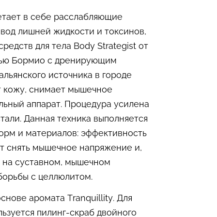
етает в себе расслабляющие
вод лишней жидкости и токсинов,
едств для тела Body Strategist от
язью Бормио с дренирующим
альянского источника в городе
ет кожу, снимает мышечное
льный аппарат. Процедура усилена
тали. Данная техника выполняется
орм и материалов: эффективность
ет снять мышечное напряжение и,
я на суставном, мышечном
борьбы с целлюлитом.
ове аромата Tranquillity. Для
ьзуется пилинг-скраб двойного