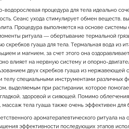
о-водорослевая процедура для тела идеально соч
сть. Сеанс ухода стимулирует обмен веществ, вы
ита. Процедура выполняется на основе системы ср
е моменты ритуала — обертывание термальной гр
 скребков гуаша для тела. Термальная вода из ит
ьцием и магнием, за счет этого она оздоравлива
рно влияет на нервную систему и опорно-двигате
ьзованием двух скребков гуаша из нержавеющей с
ли телу специальными инструментами различных ф
лом, выделяемым при растирании, которое помога
 гладкой, здоровой и сияющей. Помимо облегчени
 массаж тела гуаша также очень эффективен для 
етственного ароматерапевтического ритуала на осн
ышения эффективности последующих этапов испол