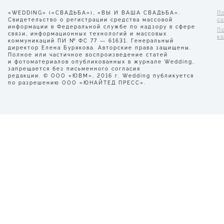
«WEDDING» («СВАДЬБА»), «ВЫ И ВАША СВАДЬБА».
П
Свидетельство о регистрации средства массовой
с
информации в Федеральной службе по надзору в сфере
П
связи, информационных технологий и массовых
к
коммуникаций ПИ № ФС 77 — 61631. Генеральный
директор Елена Бурякова. Авторские права защищены.
Полное или частичное воспроизведение статей
и фотоматериалов опубликованных в журнале Wedding,
запрещается без письменного согласия
редакции. © ООО «ЮВМ», 2016 г. Wedding публикуется
по разрешению ООО «ЮНАЙТЕД ПРЕСС».