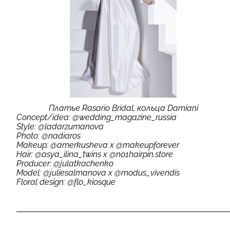
Платье Rasario Bridal, кольца Damiani
Concept
/
idea
:
@
wedding
_
magazine
_
russia
Style
:
@
ladarzumanova
Photo
:
@
nadiaros
Makeup
:
@
amerkusheva
х
@
makeupforever
Hair
:
@
asya
_
ilina
_
twins
х
@
no
1
hairpin
.
store
Producer
:
@
julatkachenko
Model
:
@
juliesalmanova
х
@
modus
_
vivendis
Floral
design
:
@
flo
_
kiosque