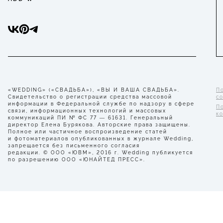
«WEDDING» («СВАДЬБА»), «ВЫ И ВАША СВАДЬБА».
П
Свидетельство о регистрации средства массовой
с
информации в Федеральной службе по надзору в сфере
П
связи, информационных технологий и массовых
к
коммуникаций ПИ № ФС 77 — 61631. Генеральный
директор Елена Бурякова. Авторские права защищены.
Полное или частичное воспроизведение статей
и фотоматериалов опубликованных в журнале Wedding,
запрещается без письменного согласия
редакции. © ООО «ЮВМ», 2016 г. Wedding публикуется
по разрешению ООО «ЮНАЙТЕД ПРЕСС».