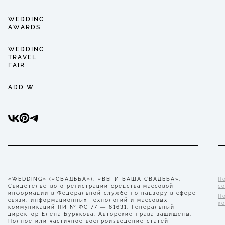
WEDDING
AWARDS
WEDDING
TRAVEL
FAIR
ADD W
«WEDDING» («СВАДЬБА»), «ВЫ И ВАША СВАДЬБА».
П
Свидетельство о регистрации средства массовой
с
информации в Федеральной службе по надзору в сфере
П
связи, информационных технологий и массовых
к
коммуникаций ПИ № ФС 77 — 61631. Генеральный
директор Елена Бурякова. Авторские права защищены.
Полное или частичное воспроизведение статей