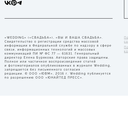
«WEDDING» («СВАДЬБА»), «ВЫ И ВАША СВАДЬБА».
П
Свидетельство о регистрации средства массовой
с
информации в Федеральной службе по надзору в сфере
П
связи, информационных технологий и массовых
к
коммуникаций ПИ № ФС 77 — 61631. Генеральный
директор Елена Бурякова. Авторские права защищены.
Полное или частичное воспроизведение статей
и фотоматериалов опубликованных в журнале Wedding,
запрещается без письменного согласия
редакции. © ООО «ЮВМ», 2016 г. Wedding публикуется
по разрешению ООО «ЮНАЙТЕД ПРЕСС».