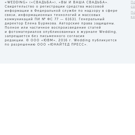
«WEDDING» («СВАДЬБА»), «ВЫ И ВАША СВАДЬБА».
П
Свидетельство о регистрации средства массовой
с
информации в Федеральной службе по надзору в сфере
П
связи, информационных технологий и массовых
к
коммуникаций ПИ № ФС 77 — 61631. Генеральный
директор Елена Бурякова. Авторские права защищены.
Полное или частичное воспроизведение статей
и фотоматериалов опубликованных в журнале Wedding,
запрещается без письменного согласия
редакции. © ООО «ЮВМ», 2016 г. Wedding публикуется
по разрешению ООО «ЮНАЙТЕД ПРЕСС».