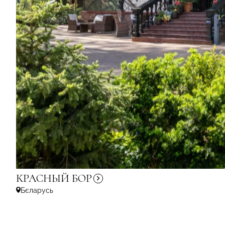
КРАСНЫЙ
БОР
Бєларусь