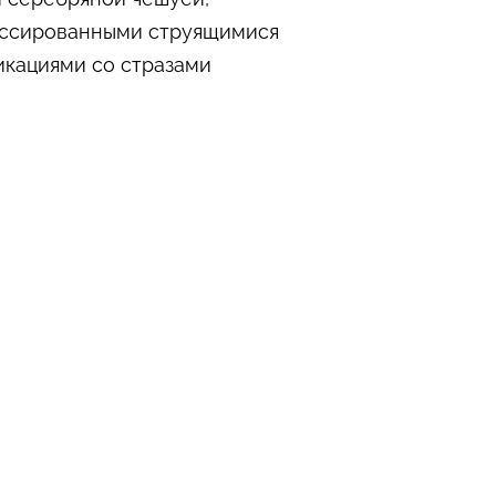
лиссированными струящимися
икациями со стразами