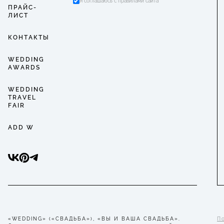
Я соглашаюсь с правилами сайта
ПРАЙС-
ЛИСТ
КОНТАКТЫ
WEDDING
AWARDS
WEDDING
TRAVEL
FAIR
ADD W
«WEDDING» («СВАДЬБА»), «ВЫ И ВАША СВАДЬБА».
П