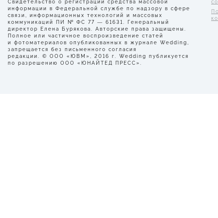
Свидетельство о регистрации средства массовой
с
информации в Федеральной службе по надзору в сфере
П
связи, информационных технологий и массовых
к
коммуникаций ПИ № ФС 77 — 61631. Генеральный
директор Елена Бурякова. Авторские права защищены.
Полное или частичное воспроизведение статей
и фотоматериалов опубликованных в журнале Wedding,
запрещается без письменного согласия
редакции. © ООО «ЮВМ», 2016 г. Wedding публикуется
по разрешению ООО «ЮНАЙТЕД ПРЕСС».