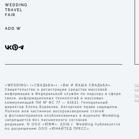
WEDDING
TRAVEL
FAIR
ADD W
«WEDDING» («СВАДЬБА»), «ВЫ И ВАША СВАДЬБА».
П
Свидетельство о регистрации средства массовой
с
информации в Федеральной службе по надзору в сфере
П
связи, информационных технологий и массовых
к
коммуникаций ПИ № ФС 77 — 61631. Генеральный
директор Елена Бурякова. Авторские права защищены.
Полное или частичное воспроизведение статей
и фотоматериалов опубликованных в журнале Wedding,
запрещается без письменного согласия
редакции. © ООО «ЮВМ», 2016 г. Wedding публикуется
по разрешению ООО «ЮНАЙТЕД ПРЕСС».