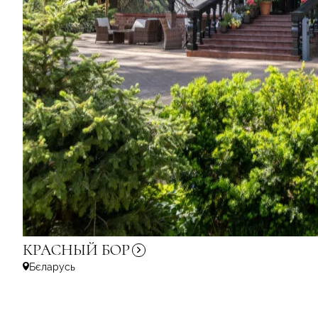
КРАСНЫЙ
БОР
Бєларусь