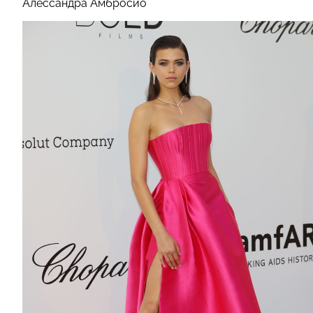
Алессандра Амбросио