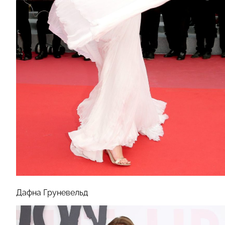
Дафна Груневельд