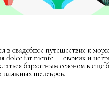
тся в свадебное путешествие к мор
я dolce far niente — свежих и нет
даться бархатным сезоном в еще б
ю пляжных шедевров.