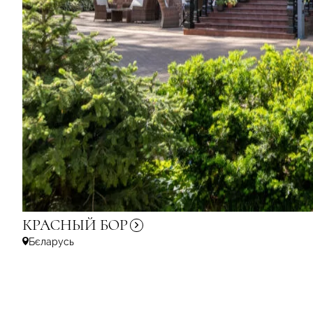
КРАСНЫЙ
БОР
Бєларусь