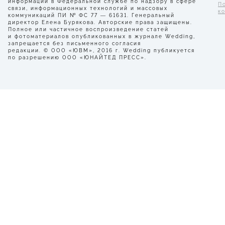
информации в Федеральной службе по надзору в сфере
П
связи, информационных технологий и массовых
к
коммуникаций ПИ № ФС 77 — 61631. Генеральный
директор Елена Бурякова. Авторские права защищены.
Полное или частичное воспроизведение статей
и фотоматериалов опубликованных в журнале Wedding,
запрещается без письменного согласия
редакции. © ООО «ЮВМ», 2016 г. Wedding публикуется
по разрешению ООО «ЮНАЙТЕД ПРЕСС».