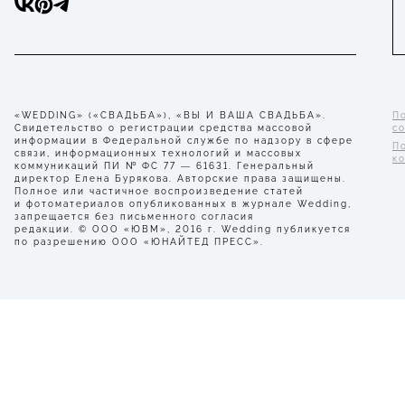
«WEDDING» («СВАДЬБА»), «ВЫ И ВАША СВАДЬБА».
П
Свидетельство о регистрации средства массовой
с
информации в Федеральной службе по надзору в сфере
П
связи, информационных технологий и массовых
к
коммуникаций ПИ № ФС 77 — 61631. Генеральный
директор Елена Бурякова. Авторские права защищены.
Полное или частичное воспроизведение статей
и фотоматериалов опубликованных в журнале Wedding,
запрещается без письменного согласия
редакции. © ООО «ЮВМ», 2016 г. Wedding публикуется
по разрешению ООО «ЮНАЙТЕД ПРЕСС».