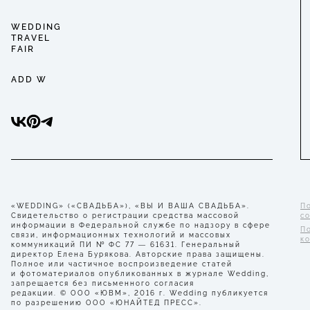
WEDDING
TRAVEL
FAIR
ADD W
«WEDDING» («СВАДЬБА»), «ВЫ И ВАША СВАДЬБА».
П
Свидетельство о регистрации средства массовой
с
информации в Федеральной службе по надзору в сфере
П
связи, информационных технологий и массовых
к
коммуникаций ПИ № ФС 77 — 61631. Генеральный
директор Елена Бурякова. Авторские права защищены.
Полное или частичное воспроизведение статей
и фотоматериалов опубликованных в журнале Wedding,
запрещается без письменного согласия
редакции. © ООО «ЮВМ», 2016 г. Wedding публикуется
по разрешению ООО «ЮНАЙТЕД ПРЕСС».