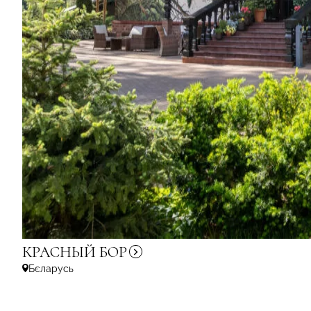
КРАСНЫЙ
БОР
Бєларусь