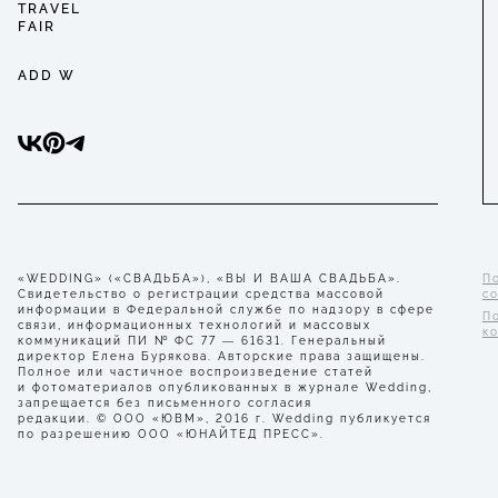
TRAVEL
FAIR
ADD W
«WEDDING» («СВАДЬБА»), «ВЫ И ВАША СВАДЬБА».
П
Свидетельство о регистрации средства массовой
с
информации в Федеральной службе по надзору в сфере
П
связи, информационных технологий и массовых
к
коммуникаций ПИ № ФС 77 — 61631. Генеральный
директор Елена Бурякова. Авторские права защищены.
Полное или частичное воспроизведение статей
и фотоматериалов опубликованных в журнале Wedding,
запрещается без письменного согласия
редакции. © ООО «ЮВМ», 2016 г. Wedding публикуется
по разрешению ООО «ЮНАЙТЕД ПРЕСС».