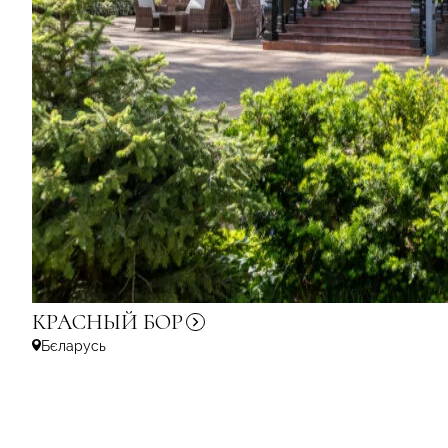
КРАСНЫЙ
БОР
Бєларусь