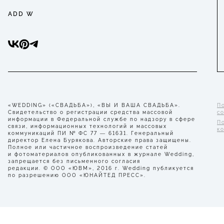
ADD W
«WEDDING» («СВАДЬБА»), «ВЫ И ВАША СВАДЬБА».
П
Свидетельство о регистрации средства массовой
с
информации в Федеральной службе по надзору в сфере
П
связи, информационных технологий и массовых
к
коммуникаций ПИ № ФС 77 — 61631. Генеральный
директор Елена Бурякова. Авторские права защищены.
Полное или частичное воспроизведение статей
и фотоматериалов опубликованных в журнале Wedding,
запрещается без письменного согласия
редакции. © ООО «ЮВМ», 2016 г. Wedding публикуется
по разрешению ООО «ЮНАЙТЕД ПРЕСС».