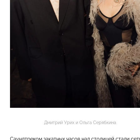
Дмитрий Урих и Ольга Серябкина
Cаундтреком закатных часов над столицей стали сет