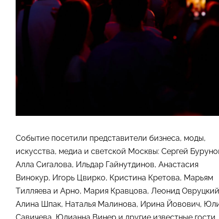
Событие посетили представители бизнеса, моды,
искусства, медиа и светской Москвы: Сергей Буруно
Алла Сигалова, Ильдар Гайнутдинов, Анастасия
Винокур, Игорь Цвирко, Кристина Кретова, Марьям
Тилляева и Арно, Мария Кравцова, Леонид Овруцкий
Алина Шпак, Наталья Малинова, Ирина Йовович, Юл
Савичева, Юлианна Винер и другие известные гости.