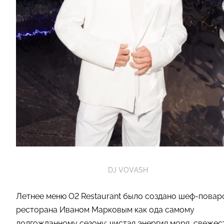
DJ VOVASH
Летнее меню O2 Restaurant было создано шеф-повар
ресторана Иваном Марковым как ода самому
долгожданному сезону: чистая энергия моря, свежес