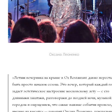
Оксана Леоненко
«Летняя вечеринка на крыше в O2 Restaurant давно переста
быть просто началом сезона. Это вечер, который каждый г
задает эстетическое настроение московскому лету — с его
длинными закатами, разговорами до поздней ночи, музыкой
городом и ощущением, что самые важные события происхо
именно на высоте» — говорит Оксана Леоненко, генеральны