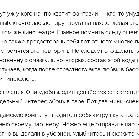
Тут уж у кого на что хватит фантазии — кто-то уму
ы!), кто-то ласкает друг друга на пляже, делая э
в том же кинотеатре. Главное помнить следующее: 
но также предостеречь себя вот от чего: многие
стремятся это повторить. Не следует это делать 
ственную смазку, а, во-вторых, состав этой воды 
лучаев, когда после страстного акта любви в басс
и гинеколога.
авления. Они удобны, один девайс может заменить д
дельный интерес обоих в паре. Вот два мини-сцен
дамскую комнату, вводите в себя «игрушку», возв
меню своему партнеру. Можно еще отправить парт
ретно вы делали в уборной. Улыбнитесь и скажите 