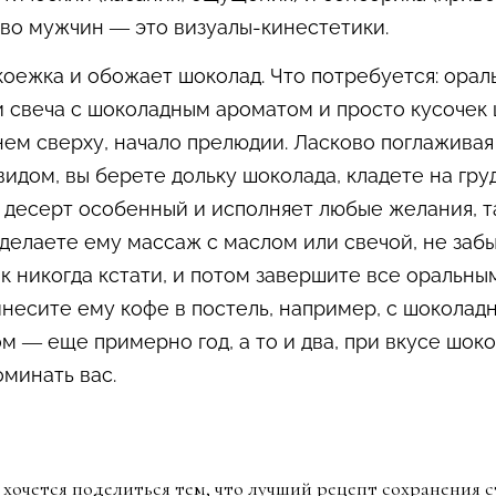
во мужчин — это визуалы-кинестетики.
коежка и обожает шоколад. Что потребуется: ора
 свеча с шоколадным ароматом и просто кусочек ш
м сверху, начало прелюдии. Ласково поглаживая 
идом, вы берете дольку шоколада, кладете на груд
 десерт особенный и исполняет любые желания, та
 делаете ему массаж с маслом или свечой, не заб
к никогда кстати, и потом завершите все оральны
есите ему кофе в постель, например, с шоколадн
м — еще примерно год, а то и два, при вкусе шоко
минать вас.
 хочется поделиться тем, что лучший рецепт сохранения 