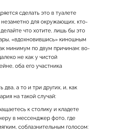
дряется сделать это в туалете
то незаметно для окружающих, кто-
делайте что хотите, лишь бы это
 пары, «вдохновившись» киношным
как минимум по двум причинам: во-
далеко не как у чистой
ейне, оба его участника
ва, а то и три других, и, как
ария на такой случай:
ращаетесь к столику и кладете
неру в мессенджер фото, где
мягким, соблазнительным голосом: