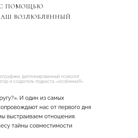
К С ПОМОЩЬЮ
 ВАШ ВОЗЛЮБЛЕННЫЙ
ографики, дипломированный психолог
втор и создатель подкаста «особеннаЯ»
угу?». И один из самых
сопровождают нас от первого дня
 мы выстраиваем отношения.
авесу тайны совместимости