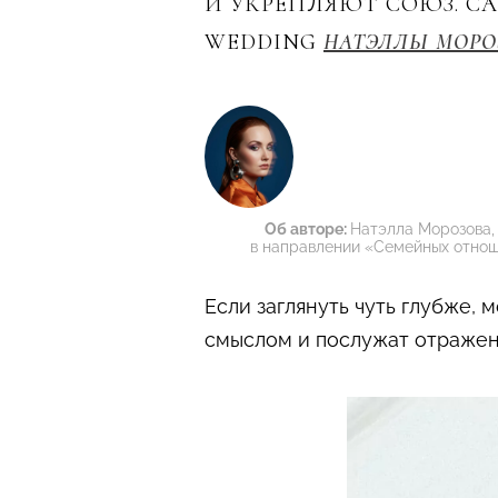
И УКРЕПЛЯЮТ СОЮЗ. С
WEDDING
НАТЭЛЛЫ МОРО
Об авторе:
Натэлла Морозова,
в направлении «Семейных отноше
Если заглянуть чуть глубже,
смыслом и послужат отражен